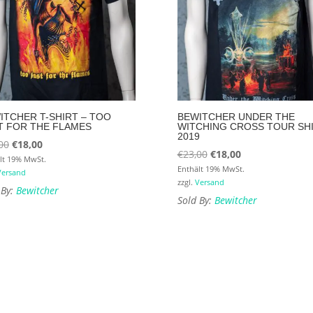
ITCHER T-SHIRT – TOO
BEWITCHER UNDER THE
T FOR THE FLAMES
WITCHING CROSS TOUR SH
2019
Ursprünglicher
Aktueller
00
€
18,00
Ursprünglicher
Aktueller
€
23,00
€
18,00
Preis
Preis
lt 19% MwSt.
Preis
Preis
Enthält 19% MwSt.
Versand
war:
ist:
zzgl.
Versand
war:
ist:
 By:
Bewitcher
€23,00
€18,00.
Sold By:
Bewitcher
€23,00
€18,00.