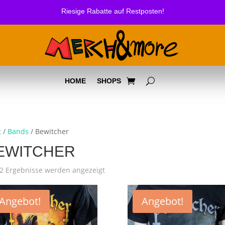
Riesige Rabatte auf Restposten!
HOME
SHOPS
t
/
Bands
/ Bewitcher
EWITCHER
Nach
 2 Ergebnisse werden angezeigt
Beliebtheit
sortiert
Angebot!
Angebot!