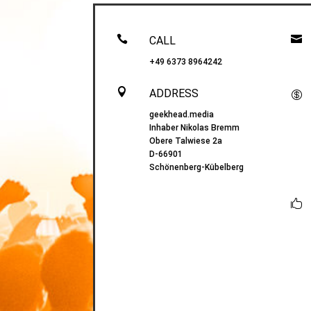


CALL
+49 6373 8964242

ADDRESS

geekhead.media
Inhaber Nikolas Bremm
Obere Talwiese 2a
D-66901
Schönenberg-Kübelberg
