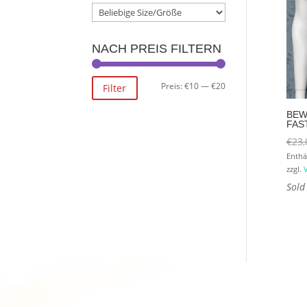
NACH PREIS FILTERN
Min.
Max.
Preis:
€10
—
€20
Filter
Preis
Preis
BEW
FAS
€
23,
Enthä
zzgl.
Sold