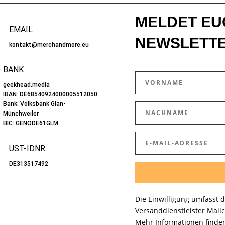
MELDET EU
EMAIL
NEWSLETTE
kontakt@merchandmore.eu
BANK
geekhead.media
IBAN:
DE68540924000005512050
Bank: Volksbank Glan-
Münchweiler
BIC:
GENODE61GLM
UST-IDNR.
DE313517492
Die Einwilligung umfasst 
Versanddienstleister Mail
Mehr Informationen finden