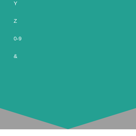
Y
Z
0-9
&