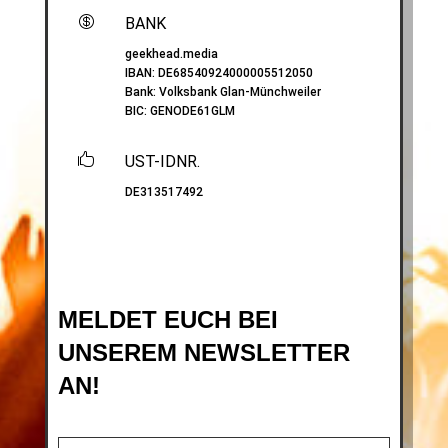

BANK
geekhead.media
IBAN:
DE68540924000005512050
Bank: Volksbank Glan-Münchweiler
BIC:
GENODE61GLM

UST-IDNR.
DE313517492
MELDET EUCH BEI
UNSEREM NEWSLETTER
AN!