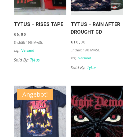
TYTUS – RISES TAPE
TYTUS – RAIN AFTER
DROUGHT CD
€
6,00
Enthält 19% MwSt.
€
10,00
Enthält 19% MwSt.
zzgl.
Versand
zzgl.
Versand
Sold By:
Tytus
Sold By:
Tytus
Angebot!