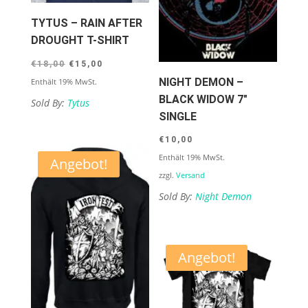
TYTUS – RAIN AFTER
DROUGHT T-SHIRT
Ursprünglicher
Aktueller
€
18,00
€
15,00
Preis
Preis
NIGHT DEMON –
Enthält 19% MwSt.
BLACK WIDOW 7″
war:
ist:
Sold By:
Tytus
SINGLE
€18,00
€15,00.
€
10,00
Enthält 19% MwSt.
Angebot!
zzgl.
Versand
Sold By:
Night Demon
Angebot!