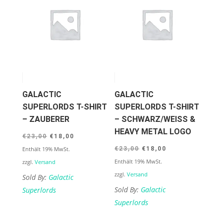
GALACTIC
GALACTIC
SUPERLORDS T-SHIRT
SUPERLORDS T-SHIRT
– ZAUBERER
– SCHWARZ/WEISS & H
EAVY METAL LOGO
Ursprünglicher
Aktueller
€
23,00
€
18,00
Ursprünglicher
Aktueller
Preis
Preis
Enthält 19% MwSt.
€
23,00
€
18,00
Preis
Preis
war:
ist:
Enthält 19% MwSt.
zzgl.
Versand
war:
ist:
€23,00
€18,00.
zzgl.
Versand
Sold By:
Galactic
€23,00
€18,00.
Sold By:
Galactic
Superlords
Superlords