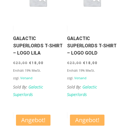
GALACTIC
GALACTIC
SUPERLORDS T-SHIRT
SUPERLORDS T-SHIRT
– LOGO LILA
– LOGO GOLD
Ursprünglicher
Aktueller
Ursprünglicher
Aktueller
€
23,00
€
18,00
€
23,00
€
18,00
Preis
Preis
Preis
Preis
Enthält 19% MwSt.
Enthält 19% MwSt.
war:
ist:
war:
ist:
zzgl.
Versand
zzgl.
Versand
€23,00
€18,00.
€23,00
€18,00.
Sold By:
Galactic
Sold By:
Galactic
Superlords
Superlords
Angebot!
Angebot!