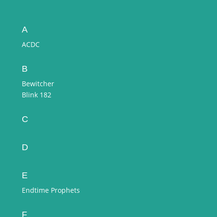
A
ACDC
B
Bewitcher
Blink 182
C
D
E
Endtime Prophets
F