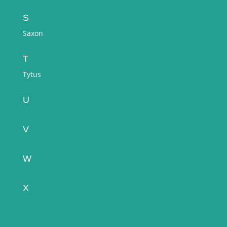
S
Saxon
T
Tytus
U
V
W
X