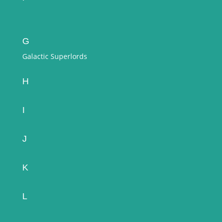
G
Galactic Superlords
H
I
J
K
L