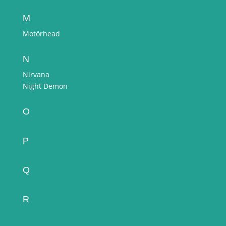
M
Motörhead
N
Nirvana
Night Demon
O
P
Q
R