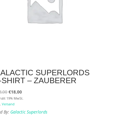
ALACTIC SUPERLORDS
-SHIRT – ZAUBERER
Ursprünglicher
Aktueller
3,00
€
18,00
Preis
Preis
hält 19% MwSt.
l.
Versand
war:
ist:
ld By:
Galactic Superlords
€23,00
€18,00.