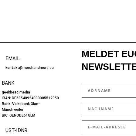
MELDET EU
EMAIL
NEWSLETTE
kontakt@merchandmore.eu
BANK
geekhead.media
IBAN:
DE68540924000005512050
Bank: Volksbank Glan-
Münchweiler
BIC:
GENODE61GLM
UST-IDNR.