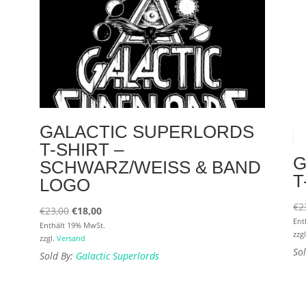
GALACTIC SUPERLORDS
T-SHIRT –
S
G
SCHWARZ/WEISS & BAND L
T
OGO
€
2
Ursprünglicher
Aktueller
€
23,00
€
18,00
Ent
Preis
Preis
Enthält 19% MwSt.
zzg
zzgl.
Versand
war:
ist:
So
Sold By:
Galactic Superlords
€23,00
€18,00.