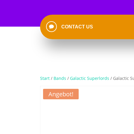

CONTACT US
Start
/
Bands
/
Galactic Superlords
/ Galactic S
Angebot!