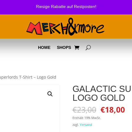
Riesige Rabatte auf Restposten!
HOME
SHOPS
uperlords T-Shirt – Logo Gold
GALACTIC SU
LOGO GOLD
Ursprüng
Ak
€
23,00
€
18,00
Preis
Pr
Enthält 19% MwSt.
war:
is
zzgl.
Versand
€23,00
€1