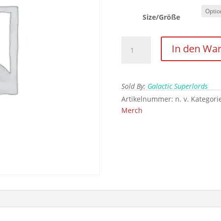
Size/Größe
Galactic
In den Wa
Superlords
T-
Shirt
Sold By:
Galactic Superlords
-
Logo
Artikelnummer:
n. v.
Kategori
Gold
Merch
Menge