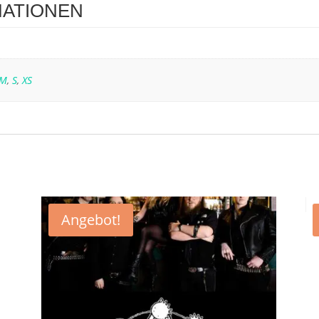
MATIONEN
M
,
S
,
XS
Angebot!