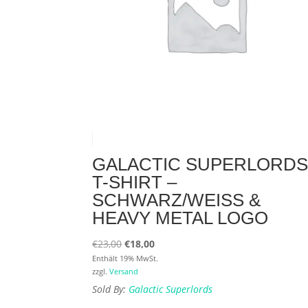
GALACTIC SUPERLORD
T-SHIRT –
SCHWARZ/WEISS & H
EAVY METAL LOGO
Ursprünglicher
Aktueller
€
23,00
€
18,00
Preis
Preis
Enthält 19% MwSt.
zzgl.
Versand
war:
ist:
Sold By:
Galactic Superlords
€23,00
€18,00.