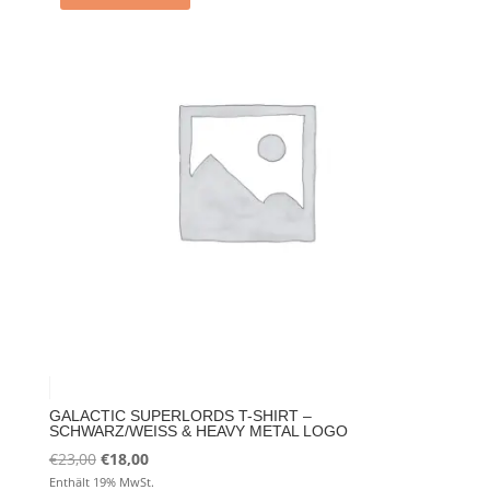
GALACTIC SUPERLORDS T-SHIRT –
SCHWARZ/WEISS & HEAVY METAL LOGO
Ursprünglicher
Aktueller
€
23,00
€
18,00
Preis
Preis
Enthält 19% MwSt.