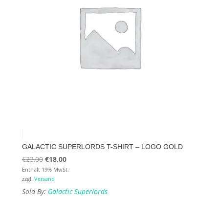
GALACTIC SUPERLORDS T-SHIRT – LOGO GOLD
Ursprünglicher
Aktueller
€
23,00
€
18,00
Preis
Preis
Enthält 19% MwSt.
zzgl.
Versand
war:
ist:
Sold By:
Galactic Superlords
€23,00
€18,00.