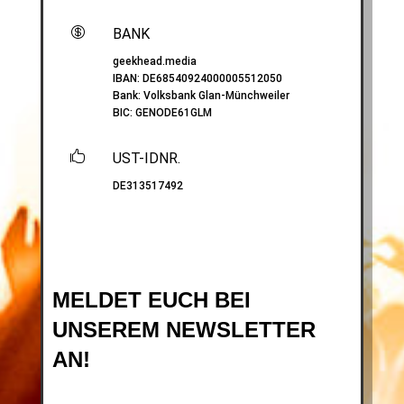

BANK
geekhead.media
IBAN:
DE68540924000005512050
Bank: Volksbank Glan-Münchweiler
BIC:
GENODE61GLM

UST-IDNR.
DE313517492
MELDET EUCH BEI
UNSEREM NEWSLETTER
AN!