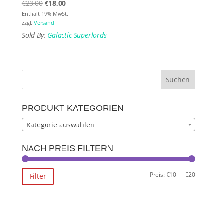
Ursprünglicher
Aktueller
€
23,00
€
18,00
Preis
Preis
Enthält 19% MwSt.
zzgl.
Versand
war:
ist:
Sold By:
Galactic Superlords
€23,00
€18,00.
PRODUKT-KATEGORIEN
Kategorie auswählen
NACH PREIS FILTERN
Min.
Max.
Preis:
€10
—
€20
Filter
Preis
Preis