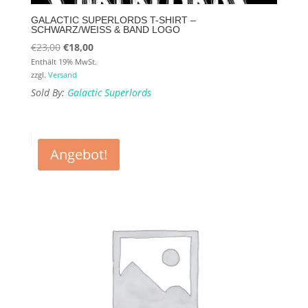
GALACTIC SUPERLORDS T-SHIRT –
SCHWARZ/WEISS & BAND LOGO
Ursprünglicher
Aktueller
€
23,00
€
18,00
Preis
Preis
Enthält 19% MwSt.
zzgl.
Versand
war:
ist:
Sold By:
Galactic Superlords
€23,00
€18,00.
Angebot!