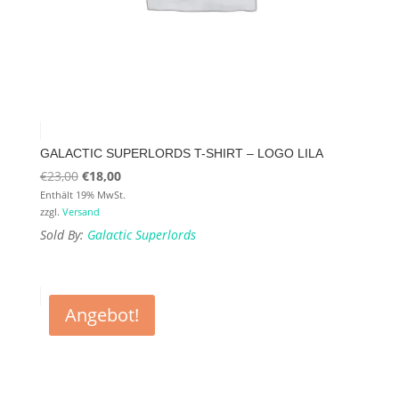
GALACTIC SUPERLORDS T-SHIRT – LOGO LILA
Ursprünglicher
Aktueller
€
23,00
€
18,00
Preis
Preis
Enthält 19% MwSt.
zzgl.
Versand
war:
ist:
Sold By:
Galactic Superlords
€23,00
€18,00.
Angebot!