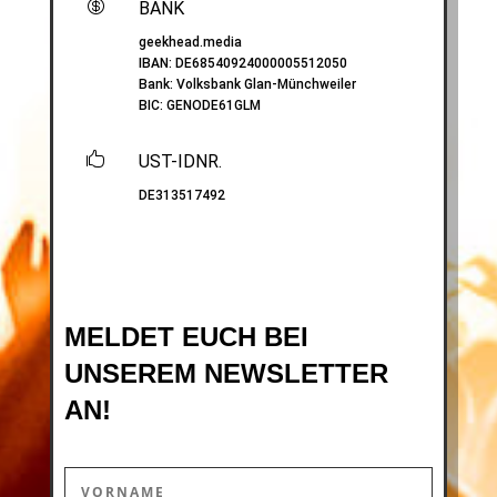

BANK
geekhead.media
IBAN:
DE68540924000005512050
Bank: Volksbank Glan-Münchweiler
BIC:
GENODE61GLM

UST-IDNR.
DE313517492
MELDET EUCH BEI
UNSEREM NEWSLETTER
AN!