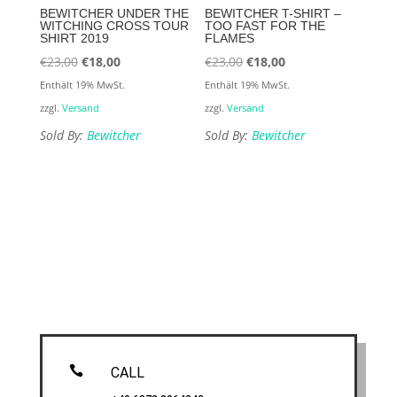
BEWITCHER UNDER THE
BEWITCHER T-SHIRT –
WITCHING CROSS TOUR
TOO FAST FOR THE
SHIRT 2019
FLAMES
Ursprünglicher
Aktueller
Ursprünglicher
Aktueller
€
23,00
€
18,00
€
23,00
€
18,00
Preis
Preis
Preis
Preis
Enthält 19% MwSt.
Enthält 19% MwSt.
war:
ist:
war:
ist:
zzgl.
Versand
zzgl.
Versand
€23,00
€18,00.
€23,00
€18,00.
Sold By:
Bewitcher
Sold By:
Bewitcher

CALL