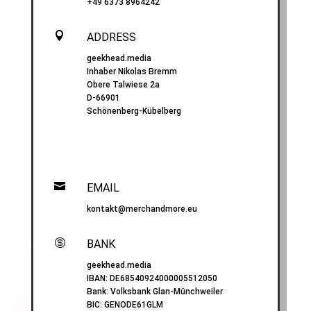
+49 6373 8964242

ADDRESS
geekhead.media
Inhaber Nikolas Bremm
Obere Talwiese 2a
D-66901
Schönenberg-Kübelberg

EMAIL
kontakt@merchandmore.eu

BANK
geekhead.media
IBAN:
DE68540924000005512050
Bank: Volksbank Glan-Münchweiler
BIC:
GENODE61GLM