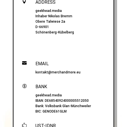

ADDRESS
geekhead.media
Inhaber Nikolas Bremm
Obere Talwiese 2a
D-66901
Schönenberg-Kübelberg

EMAIL
kontakt@merchandmore.eu

BANK
geekhead.media
IBAN:
DE68540924000005512050
Bank: Volksbank Glan-Münchweiler
BIC:
GENODE61GLM

UST-IDNR.