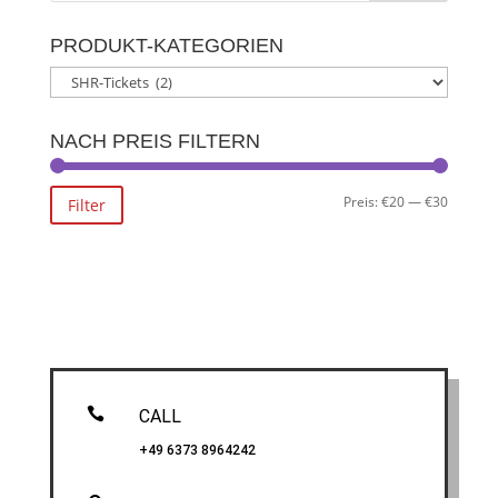
PRODUKT-KATEGORIEN
NACH PREIS FILTERN
Min.
Max.
Preis:
€20
—
€30
Filter
Preis
Preis

CALL
+49 6373 8964242