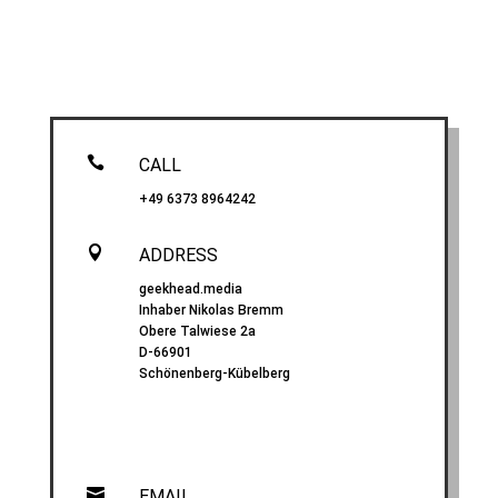

CALL
+49 6373 8964242

ADDRESS
geekhead.media
Inhaber Nikolas Bremm
Obere Talwiese 2a
D-66901
Schönenberg-Kübelberg

EMAIL