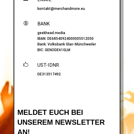
kontakt@merchandmore.eu

BANK
geekhead.media
IBAN:
DE68540924000005512050
Bank: Volksbank Glan-Münchweiler
BIC:
GENODE61GLM

UST-IDNR.
DE313517492
MELDET EUCH BEI
UNSEREM NEWSLETTER
AN!