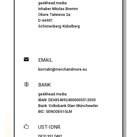
geekhead.media
Inhaber Nikolas Bremm
Obere Talwiese 2a
D-66901
Schönenberg-Kübelberg

EMAIL
kontakt@merchandmore.eu

BANK
geekhead.media
IBAN:
DE68540924000005512050
Bank: Volksbank Glan-Münchweiler
BIC:
GENODE61GLM

UST-IDNR.
DE313517492