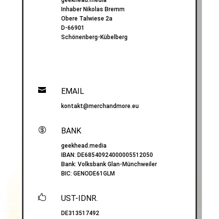
Inhaber Nikolas Bremm
Obere Talwiese 2a
D-66901
Schönenberg-Kübelberg

EMAIL
kontakt@merchandmore.eu

BANK
geekhead.media
IBAN:
DE68540924000005512050
Bank: Volksbank Glan-Münchweiler
BIC:
GENODE61GLM

UST-IDNR.
DE313517492